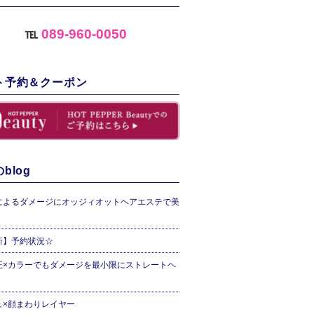
℡
089-960-0050
ト予約＆クーポン
blog
によるダメージにオッジィオットヘアエステで美
新】予約状況☆
正×カラーでもダメージを最小限にストレートヘ
ュ×顔まわりレイヤー