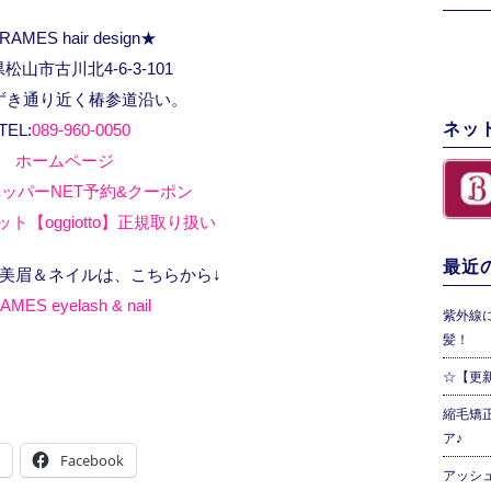
RAMES hair design★
松山市古川北4-6-3-101
ずき通り近く椿参道沿い。
ネッ
TEL:
089-960-0050
ホームページ
ッパーNET予約&クーポン
ト【oggiotto】正規取り扱い
最近の
、美眉＆ネイルは、こちらから↓
AMES eyelash & nail
紫外線
髪！
☆【更
縮毛矯
ア♪
Facebook
アッシ