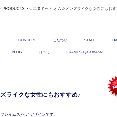
>
PRODUCTS
>
☆エヌドット オム☆メンズライクな女性にもおす
O
CONCEPT
こだわり
STAFF
HA
BLOG
口コミ
FRAMES eyelash&nail
ンズライクな女性にもおすすめ♪
フレイムス ヘア デザインです。