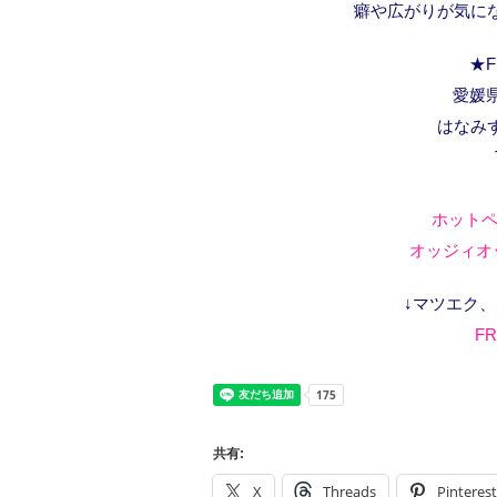
癖や広がりが気に
★F
愛媛県
はなみ
ホットペ
オッジィオッ
↓マツエク
FR
共有:
X
Threads
Pinterest