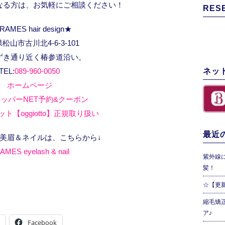
なる方は、お気軽にご相談ください！
RES
RAMES hair design★
松山市古川北4-6-3-101
ずき通り近く椿参道沿い。
TEL:
089-960-0050
ネッ
ホームページ
ッパーNET予約&クーポン
ト【oggiotto】正規取り扱い
最近の
、美眉＆ネイルは、こちらから↓
AMES eyelash & nail
紫外線
髪！
☆【更
縮毛矯
ア♪
Facebook