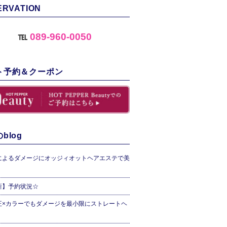
ERVATION
℡
089-960-0050
ト予約＆クーポン
blog
によるダメージにオッジィオットヘアエステで美
新】予約状況☆
正×カラーでもダメージを最小限にストレートヘ