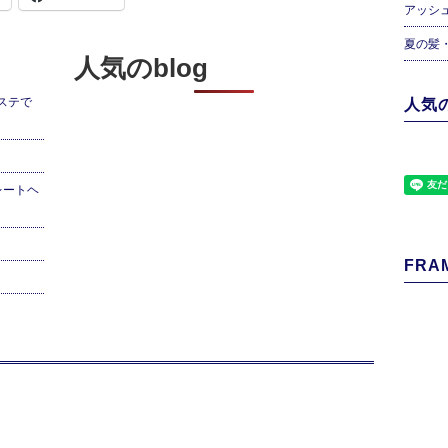
アッシ
夏の髪
人気のblog
ステで
人気の
レートヘ
FRAM