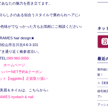
であなたの魅力を惹き立てます。
分らしさのある似合うスタイルで褒められヘアに♪
色味がでなっかった方もお気軽にご相談ください♪
ネッ
RAMES hair design★
松山市古川北4-6-3-101
ずき通り近く椿参道沿い。
TEL:
089-960-0050
最近の
ホームページ
紫外線
ッパーNET予約&クーポン
髪！
ト【oggiotto】正規取り扱い
☆【更
、美眉＆ネイルは、こちらから↓
縮毛矯
AMES eyelash & nail
ア♪
アッシ