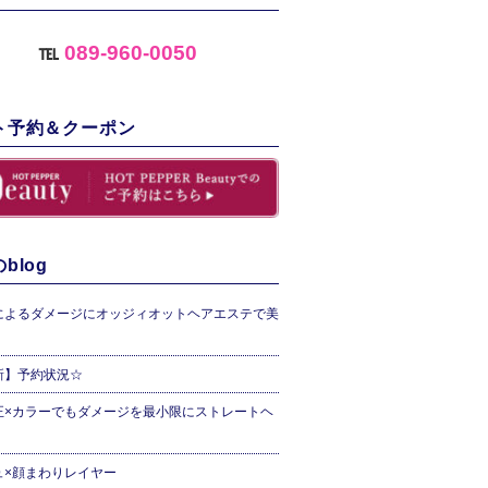
℡
089-960-0050
ト予約＆クーポン
blog
によるダメージにオッジィオットヘアエステで美
新】予約状況☆
正×カラーでもダメージを最小限にストレートヘ
ュ×顔まわりレイヤー