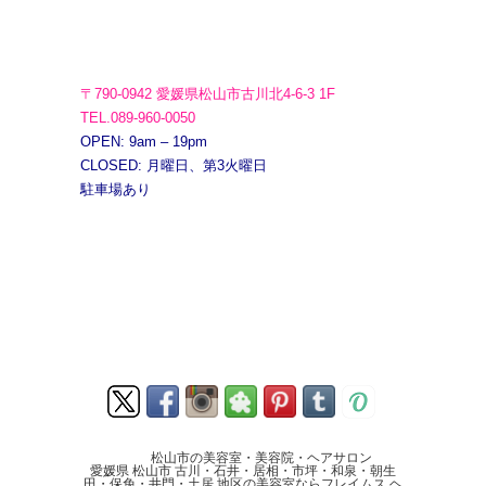
〒790-0942 愛媛県松山市古川北4-6-3 1F
TEL.089-960-0050
OPEN: 9am – 19pm
CLOSED: 月曜日、第3火曜日
駐車場あり
松山市の美容室・美容院・ヘアサロン
愛媛県 松山市 古川・石井・居相・市坪・和泉・朝生
田・保免・井門・土居 地区の美容室ならフレイムス ヘ