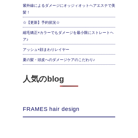
紫外線によるダメージにオッジィオットヘアエステで美
髪！
☆【更新】予約状況☆
縮毛矯正×カラーでもダメージを最小限にストレートヘ
ア♪
アッシュ×顔まわりレイヤー
夏の髪・頭皮へのダメージケアのこだわり♪
人気のblog
FRAMES hair design