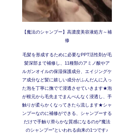
【魔法のシャンプー】高濃度美容液処方～補
修
毛髪を形成するために必要なPPT活性剤が毛
髪深部まで補修し、11種類のアミノ酸やア
ルガンオイルの保湿保護成分、エイジングケ
ア成分など髪に嬉しい成分がふんだんに入っ
た泡を丁寧に撫でて浸透させていきます★泡
が根元から毛先までまんべんなく浸透し、手
触りが柔らかくなってきたら流します★シャ
ンプーなのに補修ができる、シャンプーする
だけで手触り滑らかな質感になるのが“魔法
のシャンプー”といわれる由来の1つです♪