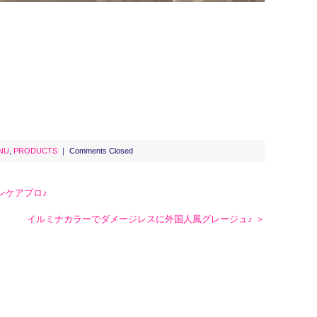
NU
,
PRODUCTS
｜
Comments Closed
ンケアプロ♪
イルミナカラーでダメージレスに外国人風グレージュ♪ ＞