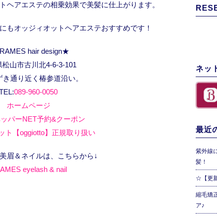
トヘアエステの相乗効果で美髪に仕上がります。
RES
にもオッジィオットヘアエステおすすめです！
RAMES hair design★
松山市古川北4-6-3-101
ネッ
ずき通り近く椿参道沿い。
TEL:
089-960-0050
ホームページ
ッパーNET予約&クーポン
最近の
ト【oggiotto】正規取り扱い
紫外線
、美眉＆ネイルは、こちらから↓
髪！
AMES eyelash & nail
☆【更
縮毛矯
ア♪