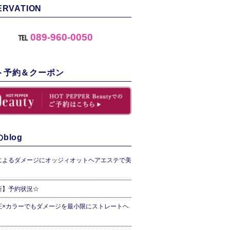
ERVATION
℡
089-960-0050
ト予約＆クーポン
blog
によるダメージにオッジィオットヘアエステで美
新】予約状況☆
正×カラーでもダメージを最小限にストレートヘ