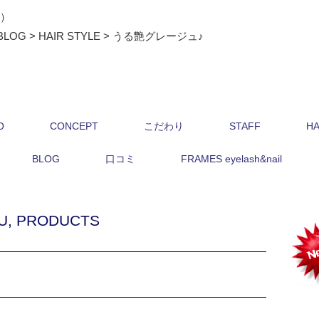
ス）
BLOG
>
HAIR STYLE
>
うる艶グレージュ♪
O
CONCEPT
こだわり
STAFF
HA
BLOG
口コミ
FRAMES eyelash&nail
U
,
PRODUCTS