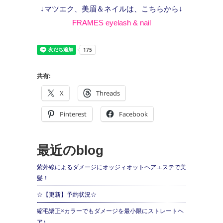
↓マツエク、美眉＆ネイルは、こちらから↓
FRAMES eyelash & nail
共有:
X
Threads
Pinterest
Facebook
最近のblog
紫外線によるダメージにオッジィオットヘアエステで美
髪！
☆【更新】予約状況☆
縮毛矯正×カラーでもダメージを最小限にストレートヘ
ア♪