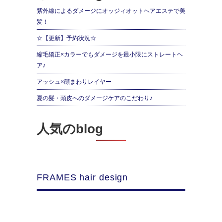
紫外線によるダメージにオッジィオットヘアエステで美
髪！
☆【更新】予約状況☆
縮毛矯正×カラーでもダメージを最小限にストレートヘ
ア♪
アッシュ×顔まわりレイヤー
夏の髪・頭皮へのダメージケアのこだわり♪
人気のblog
FRAMES hair design