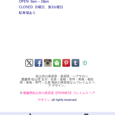
OPEN: 9am – 19pm
CLOSED: 月曜日、第3火曜日
駐車場あり
松山市の美容室・美容院・ヘアサロン
愛媛県 松山市 古川・石井・居相・市坪・和泉・朝生
田・保免・井門・土居 地区の美容室ならフレイムス ヘ
ア デザイン。
©
愛媛県松山市の美容室【FRAMES】フレイムス ヘア
デザイン
. all rights reserved.