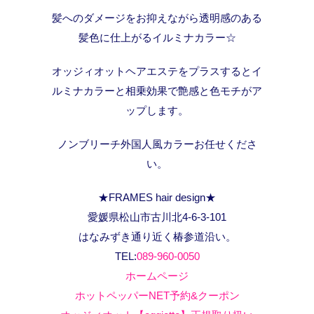
髪へのダメージをお抑えながら透明感のある
髪色に仕上がるイルミナカラー☆
オッジィオットヘアエステをプラスするとイ
ルミナカラーと相乗効果で艶感と色モチがア
ップします。
ノンブリーチ外国人風カラーお任せくださ
い。
★FRAMES hair design★
愛媛県松山市古川北4-6-3-101
はなみずき通り近く椿参道沿い。
TEL:
089-960-0050
ホームページ
ホットペッパーNET予約&クーポン