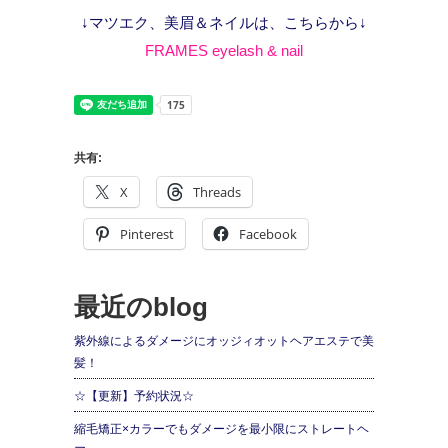
↓マツエク、美眉＆ネイルは、こちらから↓
FRAMES eyelash & nail
共有:
X
Threads
Pinterest
Facebook
最近のblog
紫外線によるダメージにオッジィオットヘアエステで美
髪！
☆【更新】予約状況☆
縮毛矯正×カラーでもダメージを最小限にストレートヘ