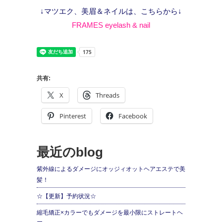
↓マツエク、美眉＆ネイルは、こちらから↓
FRAMES eyelash & nail
共有:
X
Threads
Pinterest
Facebook
最近のblog
紫外線によるダメージにオッジィオットヘアエステで美
髪！
☆【更新】予約状況☆
縮毛矯正×カラーでもダメージを最小限にストレートヘ