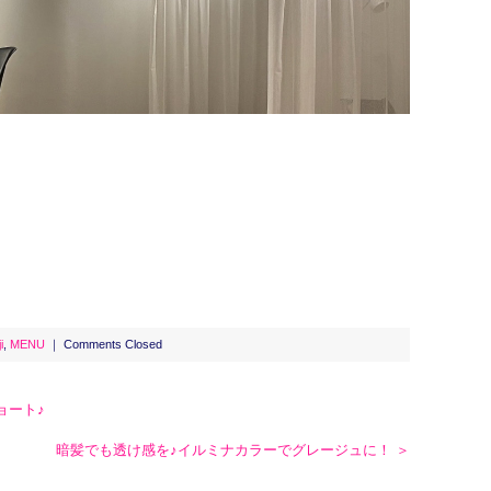
i
,
MENU
｜
Comments Closed
ョート♪
暗髪でも透け感を♪イルミナカラーでグレージュに！ ＞