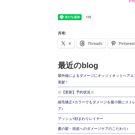
FR
共有:
X
Threads
Pinterest
最近のblog
紫外線によるダメージにオッジィオットヘアエ
美髪！
☆【更新】予約状況☆
縮毛矯正×カラーでもダメージを最小限にスト
ア♪
アッシュ×顔まわりレイヤー
夏の髪・頭皮へのダメージケアのこだわり♪