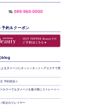
℡
089-960-0050
ト予約＆クーポン
blog
によるダメージにオッジィオットヘアエステで美
新】予約状況☆
正×カラーでもダメージを最小限にストレートヘ
ュ×顔まわりレイヤー