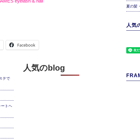
AMES eyelash & nail
夏の髪
人気の
Facebook
人気のblog
FRAM
ステで
レートヘ