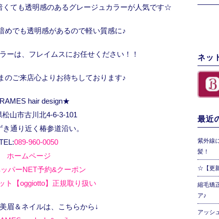
暗くても透明感のあるグレージュカラーが人気です☆
暗めでも透明感があるので軽い質感に♪
ラーは、フレイムスにお任せください！！
ネッ
まのご来店心よりお待ちしております♪
RAMES hair design★
松山市古川北4-6-3-101
最近の
ずき通り近く椿参道沿い。
紫外線
TEL:
089-960-0050
髪！
ホームページ
☆【更
ッパーNET予約&クーポン
ト【oggiotto】正規取り扱い
縮毛矯
ア♪
、美眉＆ネイルは、こちらから↓
アッシ