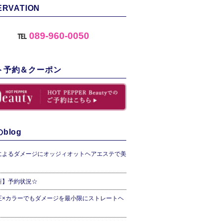
ERVATION
℡
089-960-0050
ト予約＆クーポン
blog
によるダメージにオッジィオットヘアエステで美
新】予約状況☆
正×カラーでもダメージを最小限にストレートヘ