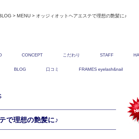
BLOG
>
MENU
>
オッジィオットヘアエステで理想の艶髪に♪
O
CONCEPT
こだわり
STAFF
HA
BLOG
口コミ
FRAMES eyelash&nail
S
テで理想の艶髪に♪