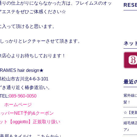
通りの仕上がりにならなかった方は、フレイムスのオッ
RES
アエステをぜひご体感ください☆
に入って頂けると思います。
しっかりとレクチャーさせて頂きます。
ネッ
来店心よりお待ちしております！
RAMES hair design★
松山市古川北4-6-3-101
最近の
ずき通り近く椿参道沿い。
TEL:
089-960-0050
紫外線
髪！
ホームページ
ッパーNET予約&クーポン
☆【更
ト【oggiotto】正規取り扱い
縮毛矯
ア♪
、美眉＆ネイルは、こちらから↓