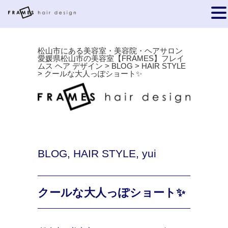
松山市にある美容室・美容院・ヘアサロン
愛媛県松山市の美容室【FRAMES】フレイ
ムス ヘア デザイン
>
BLOG
>
HAIR STYLE
>
クールな大人っぽショート✨
BLOG
,
HAIR STYLE
,
yui
クールな大人っぽショート✨