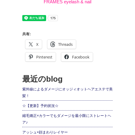
FRAMES eyelash & nail
共有:
X
Threads
Pinterest
Facebook
最近のblog
紫外線によるダメージにオッジィオットヘアエステで美
髪！
☆【更新】予約状況☆
縮毛矯正×カラーでもダメージを最小限にストレートヘ
ア♪
アッシュ×顔まわりレイヤー