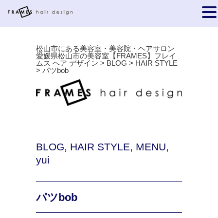
松山市にある美容室・美容院・ヘアサロン
愛媛県松山市の美容室【FRAMES】フレイ
ムス ヘア デザイン
>
BLOG
>
HAIR STYLE
>
パツbob
BLOG
,
HAIR STYLE
,
MENU
,
yui
パツbob