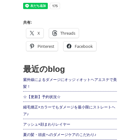
共有:
X
Threads
Pinterest
Facebook
最近のblog
紫外線によるダメージにオッジィオットヘアエステで美
髪！
☆【更新】予約状況☆
縮毛矯正×カラーでもダメージを最小限にストレートヘ
ア♪
アッシュ×顔まわりレイヤー
夏の髪・頭皮へのダメージケアのこだわり♪