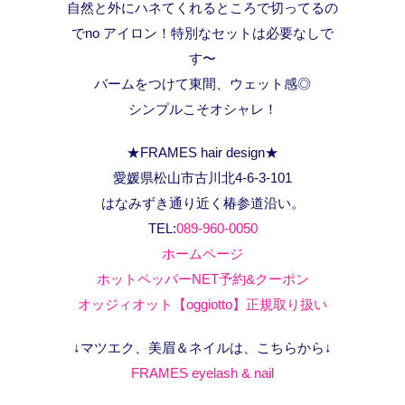
自然と外にハネてくれるところで切ってるの
でno アイロン！特別なセットは必要なしで
す〜
バームをつけて東間、ウェット感◎
シンプルこそオシャレ！
★FRAMES hair design★
愛媛県松山市古川北4-6-3-101
はなみずき通り近く椿参道沿い。
TEL:
089-960-0050
ホームページ
ホットペッパーNET予約&クーポン
オッジィオット【oggiotto】正規取り扱い
↓マツエク、美眉＆ネイルは、こちらから↓
FRAMES eyelash & nail