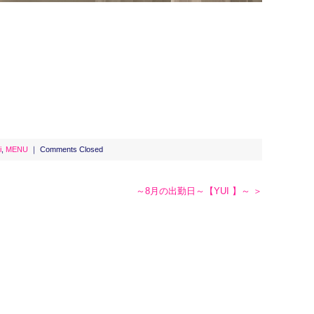
i
,
MENU
｜
Comments Closed
～8月の出勤日～【YUI 】～ ＞