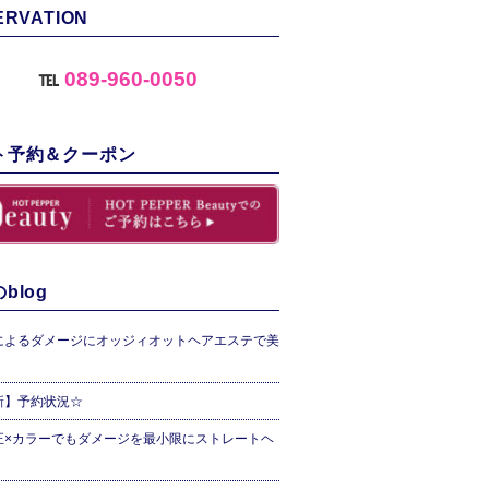
ERVATION
℡
089-960-0050
ト予約＆クーポン
blog
によるダメージにオッジィオットヘアエステで美
新】予約状況☆
正×カラーでもダメージを最小限にストレートヘ