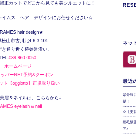
補正カットでどこから見ても美シルエットに！
RES
レイムス ヘア デザインにお任せください☆
RAMES hair design★
松山市古川北4-6-3-101
ネッ
ずき通り近く椿参道沿い。
TEL:
089-960-0050
ホームページ
ッパーNET予約&クーポン
最近の
ト【oggiotto】正規取り扱い
紫外線
、美眉＆ネイルは、こちらから↓
髪！
AMES eyelash & nail
☆【更
縮毛矯
ア♪