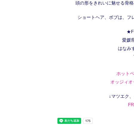
頭の形をきれいに魅せる骨格
ショートヘア、ボブは、フ
★F
愛媛県
はなみ
ホットペ
オッジィオッ
↓マツエク
FR