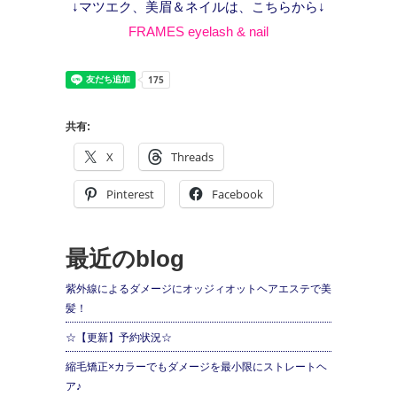
↓マツエク、美眉＆ネイルは、こちらから↓
FRAMES eyelash & nail
共有:
X
Threads
Pinterest
Facebook
最近のblog
紫外線によるダメージにオッジィオットヘアエステで美
髪！
☆【更新】予約状況☆
縮毛矯正×カラーでもダメージを最小限にストレートヘ
ア♪