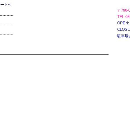
レートヘ
〒790-
TEL.08
OPEN:
CLOS
駐車場