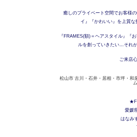
癒しのプライベート空間でお客様の
イ』『かわいい』を上質な
『FRAMES(額)＝ヘアスタイル』
ルを創っていきたい…それが
ご来店
松山市 古川・石井・居相・市坪・和
★F
愛媛県
はなみ