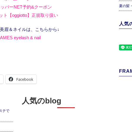
夏の髪
ッパーNET予約&クーポン
ト【oggiotto】正規取り扱い
人気の
、美眉＆ネイルは、こちらから↓
AMES eyelash & nail
FRAM
Facebook
人気のblog
ステで