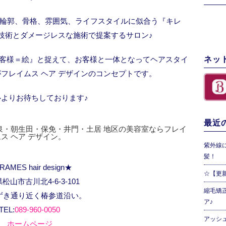
輪郭、骨格、雰囲気、ライフスタイルに似合う『キレ
技術とダメージレスな施術で提案するサロン♪
ネッ
『お客様＝絵』と捉えて、お客様と一体となってヘアスタイ
フレイムス ヘア デザインのコンセプトです。
心よりお待ちしております♪
最近の
泉・朝生田・保免・井門・土居 地区の美容室ならフレイ
ムス ヘア デザイン。
紫外線
髪！
RAMES hair design★
☆【更
松山市古川北4-6-3-101
縮毛矯
ずき通り近く椿参道沿い。
ア♪
TEL:
089-960-0050
アッシ
ホームページ