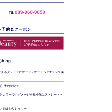
℡
089-960-0050
ト予約＆クーポン
blog
によるダメージにオッジィオットヘアエステで美
新】予約状況☆
正×カラーでもダメージを最小限にストレートヘ
ュ×顔まわりレイヤー