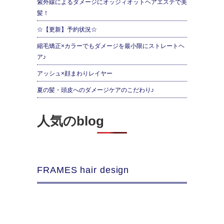
紫外線によるダメージにオッジィオットヘアエステで美
髪！
☆【更新】予約状況☆
縮毛矯正×カラーでもダメージを最小限にストレートヘ
ア♪
アッシュ×顔まわりレイヤー
夏の髪・頭皮へのダメージケアのこだわり♪
人気のblog
FRAMES hair design