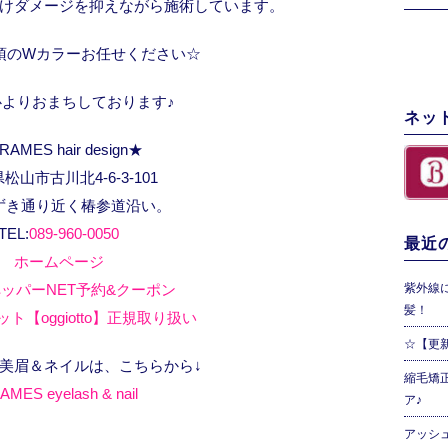
けダメージを抑えながら施術しています。
須のWカラーお任せください☆
心よりおまちしております♪
ネッ
RAMES hair design★
松山市古川北4-6-3-101
ずき通り近く椿参道沿い。
TEL:
089-960-0050
最近の
ホームページ
ッパーNET予約&クーポン
紫外線
髪！
ト【oggiotto】正規取り扱い
☆【更
、美眉＆ネイルは、こちらから↓
縮毛矯
AMES eyelash & nail
ア♪
アッシ