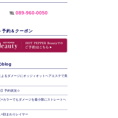
℡
089-960-0050
ト予約＆クーポン
blog
によるダメージにオッジィオットヘアエステで美
新】予約状況☆
正×カラーでもダメージを最小限にストレートヘ
ュ×顔まわりレイヤー