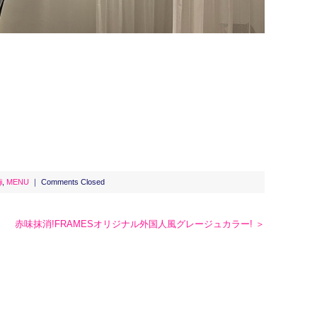
i
,
MENU
｜
Comments Closed
赤味抹消!FRAMESオリジナル外国人風グレージュカラー! ＞