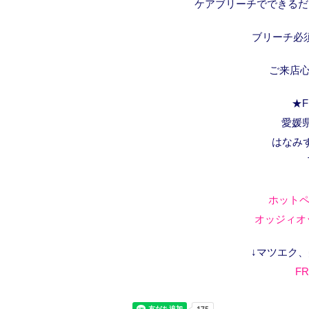
ケアブリーチでできるだ
ブリーチ必
ご来店
★F
愛媛県
はなみ
ホットペ
オッジィオッ
↓マツエク
FR