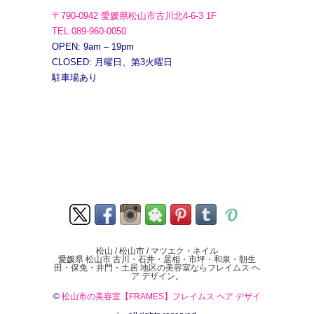
〒790-0942 愛媛県松山市古川北4-6-3 1F
TEL.089-960-0050
OPEN: 9am – 19pm
CLOSED: 月曜日、第3火曜日
駐車場あり
松山 / 松山市 / マツエク・ネイル
愛媛県 松山市 古川・石井・居相・市坪・和泉・朝生
田・保免・井門・土居 地区の美容室ならフレイムス ヘ
ア デザイン。
©
松山市の美容室【FRAMES】フレイムス ヘア デザイ