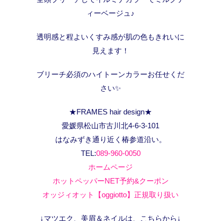
ィーベージュ♪
透明感と程よいくすみ感が肌の色もきれいに
見えます！
ブリーチ必須のハイトーンカラーお任せくだ
さい✨
★FRAMES hair design★
愛媛県松山市古川北4-6-3-101
はなみずき通り近く椿参道沿い。
TEL:
089-960-0050
ホームページ
ホットペッパーNET予約&クーポン
オッジィオット【oggiotto】正規取り扱い
↓マツエク、美眉＆ネイルは、こちらから↓