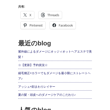
共有:
X
Threads
Pinterest
Facebook
最近のblog
紫外線によるダメージにオッジィオットヘアエステで美
髪！
☆【更新】予約状況☆
縮毛矯正×カラーでもダメージを最小限にストレートヘ
ア♪
アッシュ×顔まわりレイヤー
夏の髪・頭皮へのダメージケアのこだわり♪