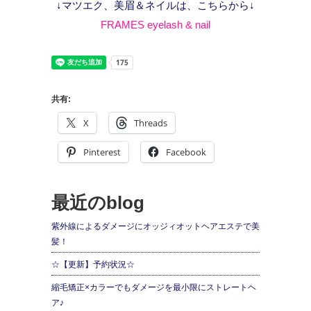
↓マツエク、美眉＆ネイルは、こちらから↓
FRAMES eyelash & nail
共有:
X
Threads
Pinterest
Facebook
最近のblog
紫外線によるダメージにオッジィオットヘアエステで美
髪！
☆【更新】予約状況☆
縮毛矯正×カラーでもダメージを最小限にストレートヘ
ア♪