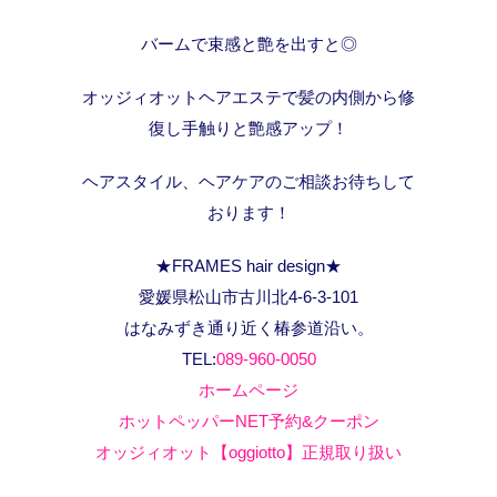
バームで束感と艶を出すと◎
オッジィオットヘアエステで髪の内側から修
復し手触りと艶感アップ！
ヘアスタイル、ヘアケアのご相談お待ちして
おります！
★FRAMES hair design★
愛媛県松山市古川北4-6-3-101
はなみずき通り近く椿参道沿い。
TEL:
089-960-0050
ホームページ
ホットペッパーNET予約&クーポン
オッジィオット【oggiotto】正規取り扱い