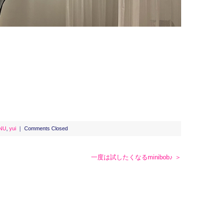
NU
,
yui
｜
Comments Closed
一度は試したくなるminibob♪ ＞