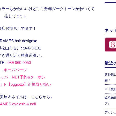
カラーもかわいいけどここ数年ダークトーンかわいくて
推してます♪
来店お待ちしてます！
ネッ
RAMES hair design★
松山市古川北4-6-3-101
ずき通り近く椿参道沿い。
TEL:
089-960-0050
最近の
ホームページ
紫外線
ッパーNET予約&クーポン
髪！
ト【oggiotto】正規取り扱い
☆【更
、美眉＆ネイルは、こちらから↓
縮毛矯
AMES eyelash & nail
ア♪
アッシ