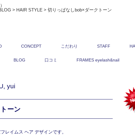
ス）
BLOG
>
HAIR STYLE
>
切りっぱなしbob×ダークトーン
O
CONCEPT
こだわり
STAFF
HA
BLOG
口コミ
FRAMES eyelash&nail
U
,
yui
クトーン
フレイムス ヘア デザインです。