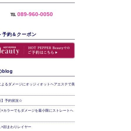
℡
089-960-0050
ト予約＆クーポン
blog
によるダメージにオッジィオットヘアエステで美
新】予約状況☆
正×カラーでもダメージを最小限にストレートヘ
ュ×顔まわりレイヤー