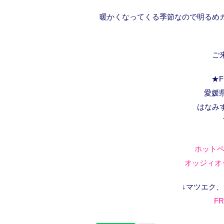
暖かくなってくる季節なので明るめ
ご
★F
愛媛県
はなみ
ホットペ
オッジィオッ
↓マツエク
FR