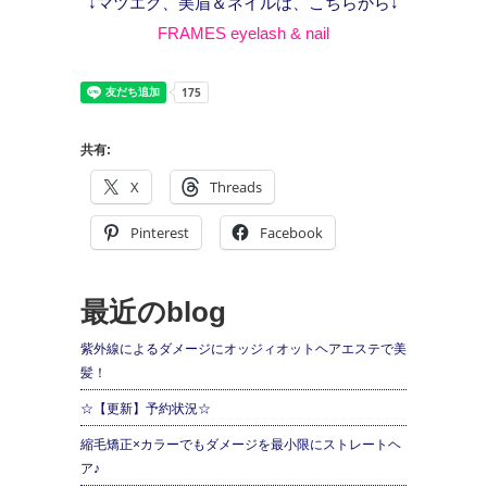
↓マツエク、美眉＆ネイルは、こちらから↓
FRAMES eyelash & nail
共有:
X
Threads
Pinterest
Facebook
最近のblog
紫外線によるダメージにオッジィオットヘアエステで美
髪！
☆【更新】予約状況☆
縮毛矯正×カラーでもダメージを最小限にストレートヘ
ア♪