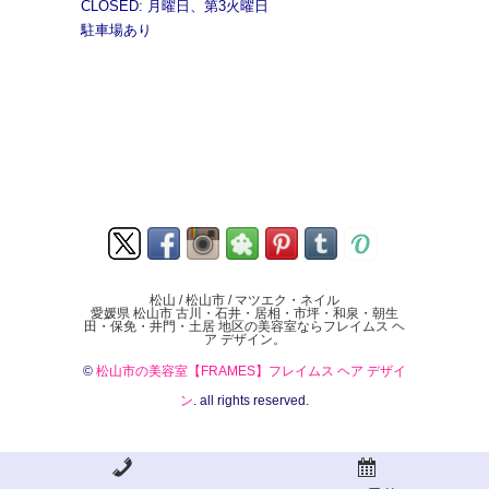
CLOSED: 月曜日、第3火曜日
駐車場あり
松山 / 松山市 / マツエク・ネイル
愛媛県 松山市 古川・石井・居相・市坪・和泉・朝生
田・保免・井門・土居 地区の美容室ならフレイムス ヘ
ア デザイン。
©
松山市の美容室【FRAMES】フレイムス ヘア デザイ
ン
. all rights reserved.