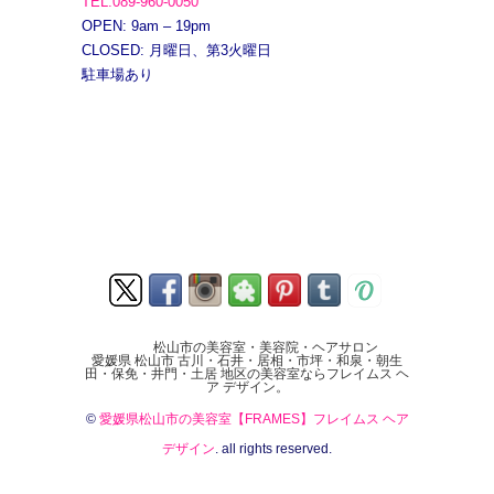
TEL.089-960-0050
OPEN: 9am – 19pm
CLOSED: 月曜日、第3火曜日
駐車場あり
松山市の美容室・美容院・ヘアサロン
愛媛県 松山市 古川・石井・居相・市坪・和泉・朝生
田・保免・井門・土居 地区の美容室ならフレイムス ヘ
ア デザイン。
©
愛媛県松山市の美容室【FRAMES】フレイムス ヘア
デザイン
. all rights reserved.