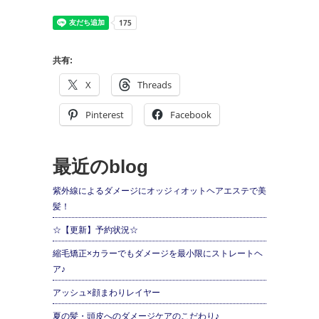
共有:
X
Threads
Pinterest
Facebook
最近のblog
紫外線によるダメージにオッジィオットヘアエステで美
髪！
☆【更新】予約状況☆
縮毛矯正×カラーでもダメージを最小限にストレートヘ
ア♪
アッシュ×顔まわりレイヤー
夏の髪・頭皮へのダメージケアのこだわり♪