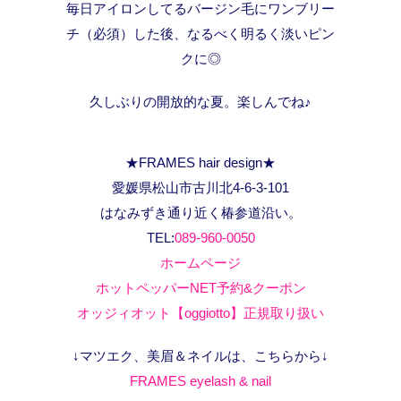
毎日アイロンしてるバージン毛にワンブリー
チ（必須）した後、なるべく明るく淡いピン
クに◎
久しぶりの開放的な夏。楽しんでね♪
★FRAMES hair design★
愛媛県松山市古川北4-6-3-101
はなみずき通り近く椿参道沿い。
TEL:
089-960-0050
ホームページ
ホットペッパーNET予約&クーポン
オッジィオット【oggiotto】正規取り扱い
↓マツエク、美眉＆ネイルは、こちらから↓
FRAMES eyelash & nail