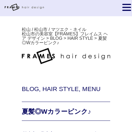
松山 / 松山市 / マツエク・ネイル
松山市の美容室【FRAMES】フレイムス ヘ
ア デザイン
>
BLOG
>
HAIR STYLE
>
夏髪
◎Wカラーピンク♪
BLOG
,
HAIR STYLE
,
MENU
夏髪◎Wカラーピンク♪