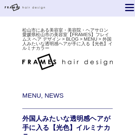
松山市にある美容室・美容院・ヘアサロン
愛媛県松山市の美容室【FRAMES】フレイ
ムス ヘア デザイン
>
BLOG
>
MENU
>
外国
人みたいな透明感ヘアが手に入る【光色】イ
ルミナカラー
MENU
,
NEWS
外国人みたいな透明感ヘアが
手に入る【光色】イルミナカ