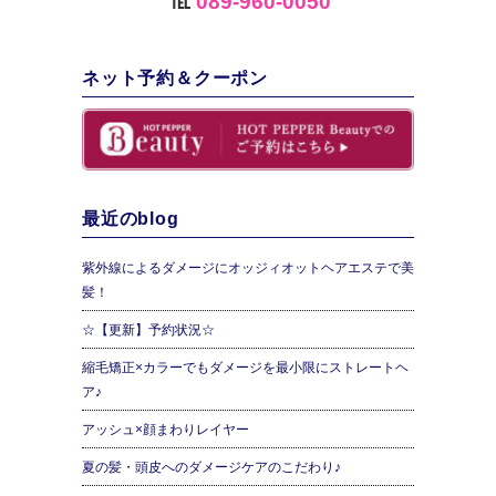
℡
089-960-0050
ネット予約＆クーポン
最近のblog
紫外線によるダメージにオッジィオットヘアエステで美
髪！
☆【更新】予約状況☆
縮毛矯正×カラーでもダメージを最小限にストレートヘ
ア♪
アッシュ×顔まわりレイヤー
夏の髪・頭皮へのダメージケアのこだわり♪