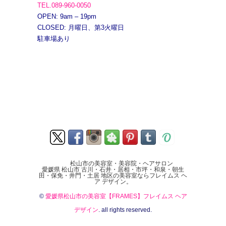
TEL.089-960-0050
OPEN: 9am – 19pm
CLOSED: 月曜日、第3火曜日
駐車場あり
松山市の美容室・美容院・ヘアサロン
愛媛県 松山市 古川・石井・居相・市坪・和泉・朝生
田・保免・井門・土居 地区の美容室ならフレイムス ヘ
ア デザイン。
©
愛媛県松山市の美容室【FRAMES】フレイムス ヘア
デザイン
. all rights reserved.