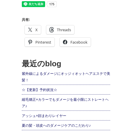
共有:
X
Threads
Pinterest
Facebook
最近のblog
紫外線によるダメージにオッジィオットヘアエステで美
髪！
☆【更新】予約状況☆
縮毛矯正×カラーでもダメージを最小限にストレートヘ
ア♪
アッシュ×顔まわりレイヤー
夏の髪・頭皮へのダメージケアのこだわり♪