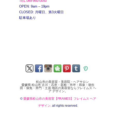
TEL.089-960-0050
OPEN: 9am – 19pm
CLOSED: 月曜日、第3火曜日
駐車場あり
松山市の美容室・美容院・ヘアサロン
愛媛県 松山市 古川・石井・居相・市坪・和泉・朝生
田・保免・井門・土居 地区の美容室ならフレイムス ヘ
ア デザイン。
©
愛媛県松山市の美容室【FRAMES】フレイムス ヘア
デザイン
. all rights reserved.