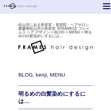
松山市にある美容室・美容院・ヘアサロン
愛媛県松山市の美容室【FRAMES】フレイ
ムス ヘア デザイン
>
BLOG
>
MENU
>
明る
めの白髪染めにするには…
BLOG
,
kenji
,
MENU
明るめの白髪染めにするに
は…