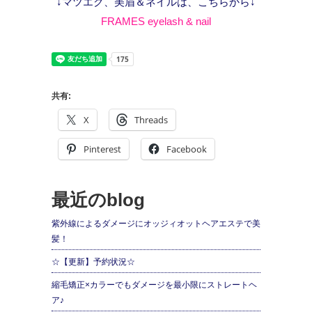
↓マツエク、美眉＆ネイルは、こちらから↓
FRAMES eyelash & nail
共有:
X
Threads
Pinterest
Facebook
最近のblog
紫外線によるダメージにオッジィオットヘアエステで美
髪！
☆【更新】予約状況☆
縮毛矯正×カラーでもダメージを最小限にストレートヘ
ア♪