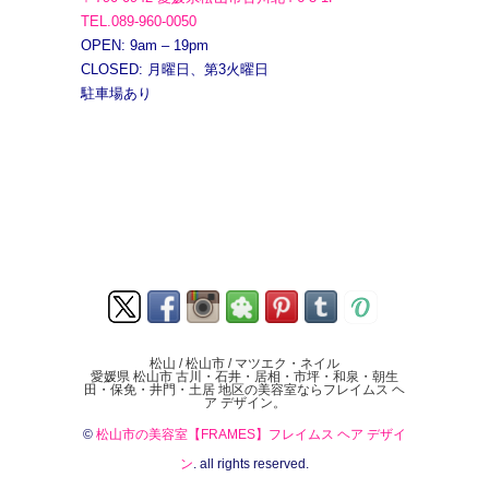
TEL.089-960-0050
OPEN: 9am – 19pm
CLOSED: 月曜日、第3火曜日
駐車場あり
松山 / 松山市 / マツエク・ネイル
愛媛県 松山市 古川・石井・居相・市坪・和泉・朝生
田・保免・井門・土居 地区の美容室ならフレイムス ヘ
ア デザイン。
©
松山市の美容室【FRAMES】フレイムス ヘア デザイ
ン
. all rights reserved.