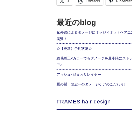
X
Threads
Pinterest
最近のblog
紫外線によるダメージにオッジィオットヘアエ
美髪！
☆【更新】予約状況☆
縮毛矯正×カラーでもダメージを最小限にスト
ア♪
アッシュ×顔まわりレイヤー
夏の髪・頭皮へのダメージケアのこだわり♪
FRAMES hair design