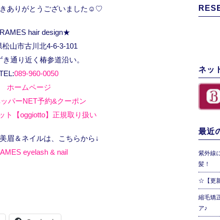
RES
きありがとうございました☺️♡
RAMES hair design★
松山市古川北4-6-3-101
ずき通り近く椿参道沿い。
ネッ
TEL:
089-960-0050
ホームページ
ッパーNET予約&クーポン
ト【oggiotto】正規取り扱い
最近の
、美眉＆ネイルは、こちらから↓
AMES eyelash & nail
紫外線
髪！
☆【更
縮毛矯
ア♪