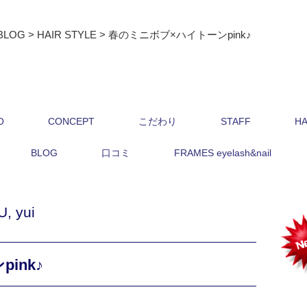
BLOG
>
HAIR STYLE
>
春のミニボブ×ハイトーンpink♪
O
CONCEPT
こだわり
STAFF
HA
BLOG
口コミ
FRAMES eyelash&nail
U
,
yui
ink♪