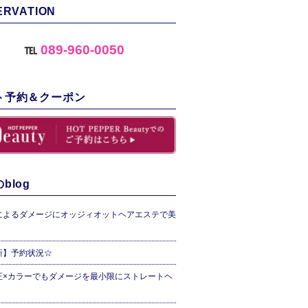
ERVATION
℡
089-960-0050
ト予約＆クーポン
blog
によるダメージにオッジィオットヘアエステで美
新】予約状況☆
正×カラーでもダメージを最小限にストレートヘ