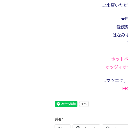
ご来店いただ
★F
愛媛県
はなみ
ホットペ
オッジィオッ
↓マツエク
FR
共有: