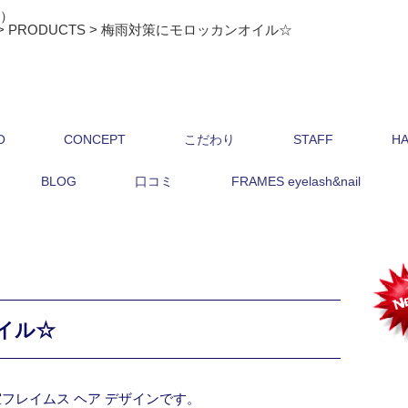
ス）
>
PRODUCTS
>
梅雨対策にモロッカンオイル☆
O
CONCEPT
こだわり
STAFF
HA
BLOG
口コミ
FRAMES eyelash&nail
イル☆
フレイムス ヘア デザインです。