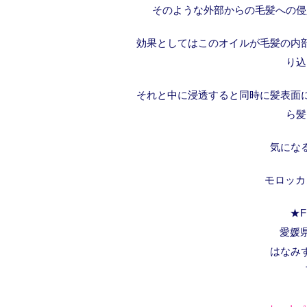
そのような外部からの毛髪への侵
効果としてはこのオイルが毛髪の内
り込
それと中に浸透すると同時に髪表面
ら髪
気にな
モロッカ
★F
愛媛県
はなみ