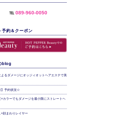
℡
089-960-0050
ト予約＆クーポン
blog
によるダメージにオッジィオットヘアエステで美
新】予約状況☆
正×カラーでもダメージを最小限にストレートヘ
ュ×顔まわりレイヤー