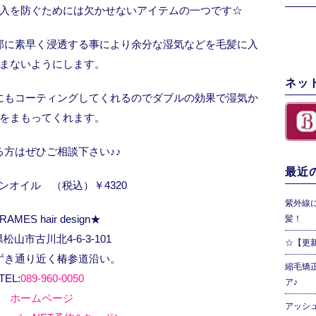
入を防ぐためには欠かせないアイテムの一つです☆
部に素早く浸透する事により余分な湿気などを毛髪に入
まないようにします。
ネッ
にもコーティングしてくれるのでダブルの効果で湿気か
をまもってくれます。
る方はぜひご相談下さい♪♪
最近の
ンオイル （税込）￥4320
紫外線
RAMES hair design★
髪！
松山市古川北4-6-3-101
☆【更
ずき通り近く椿参道沿い。
縮毛矯
TEL:
089-960-0050
ア♪
ホームページ
アッシ