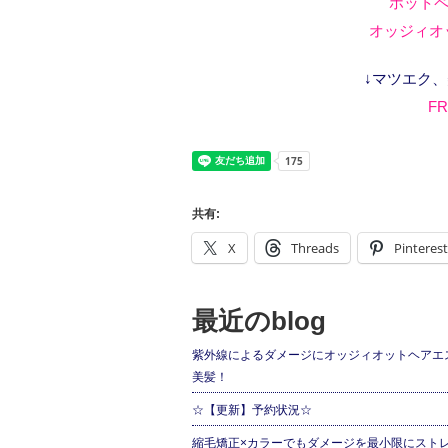
ホットペ
オッジィオッ
↓マツエク
FR
共有:
X
Threads
Pinterest
最近のblog
紫外線によるダメージにオッジィオットヘアエ
美髪！
☆【更新】予約状況☆
縮毛矯正×カラーでもダメージを最小限にスト