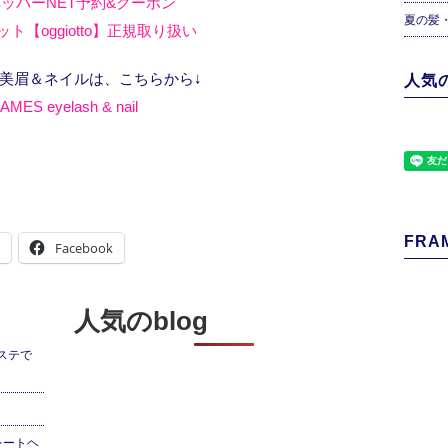
ッパーNET予約&クーポン
夏の髪
ト【oggiotto】正規取り扱い
、美眉＆ネイルは、こちらから↓
人気の
AMES eyelash & nail
FRAM
Facebook
人気のblog
ステで
レートヘ