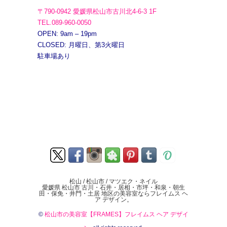
〒790-0942 愛媛県松山市古川北4-6-3 1F
TEL.089-960-0050
OPEN: 9am – 19pm
CLOSED: 月曜日、第3火曜日
駐車場あり
松山 / 松山市 / マツエク・ネイル
愛媛県 松山市 古川・石井・居相・市坪・和泉・朝生
田・保免・井門・土居 地区の美容室ならフレイムス ヘ
ア デザイン。
©
松山市の美容室【FRAMES】フレイムス ヘア デザイ