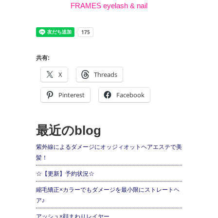
FRAMES eyelash & nail
共有:
X
Threads
Pinterest
Facebook
最近のblog
紫外線によるダメージにオッジィオットヘアエステで美
髪！
☆【更新】予約状況☆
縮毛矯正×カラーでもダメージを最小限にストレートヘ
ア♪
アッシュ×顔まわりレイヤー