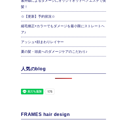
紫外線によるダメージにオッジィオットヘアエステで美
髪！
☆【更新】予約状況☆
縮毛矯正×カラーでもダメージを最小限にストレートヘ
ア♪
アッシュ×顔まわりレイヤー
夏の髪・頭皮へのダメージケアのこだわり♪
人気のblog
FRAMES hair design