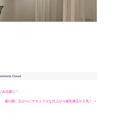
omments Closed
りある髪に！
髪の癖、広がりにナチュラルな仕上がり縮毛矯正が人気！ ＞