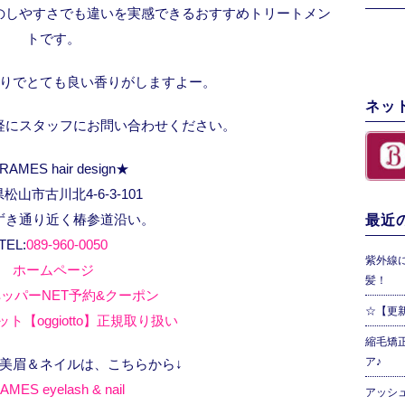
のしやすさでも違いを実感できるおすすめトリートメン
トです。
りでとても良い香りがしますよー。
ネッ
軽にスタッフにお問い合わせください。
RAMES hair design★
松山市古川北4-6-3-101
ずき通り近く椿参道沿い。
最近の
TEL:
089-960-0050
紫外線
ホームページ
髪！
ッパーNET予約&クーポン
☆【更
ト【oggiotto】正規取り扱い
縮毛矯
ア♪
、美眉＆ネイルは、こちらから↓
AMES eyelash & nail
アッシ