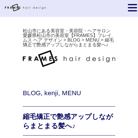
松山市にある美容室・美容院・ヘアサロン
愛媛県松山市の美容室【FRAMES】フレイ
ムス ヘア デザイン
>
BLOG
>
MENU
>
縮毛
矯正で艶感アップしながらまとまる髪へ♪
BLOG
,
kenji
,
MENU
縮毛矯正で艶感アップしなが
らまとまる髪へ♪