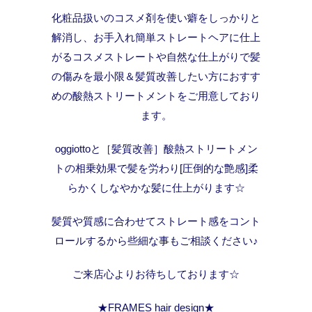
化粧品扱いのコスメ剤を使い癖をしっかりと
解消し、お手入れ簡単ストレートヘアに仕上
がるコスメストレートや自然な仕上がりで髪
の傷みを最小限＆髪質改善したい方におすす
めの酸熱ストリートメントをご用意しており
ます。
oggiottoと［髪質改善］酸熱ストリートメン
トの相乗効果で髪を労わり[圧倒的な艶感]柔
らかくしなやかな髪に仕上がります☆
髪質や質感に合わせてストレート感をコント
ロールするから些細な事もご相談ください♪
ご来店心よりお待ちしております☆
★FRAMES hair design★