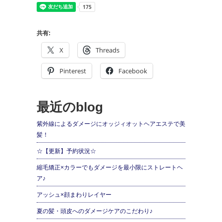
共有:
X
Threads
Pinterest
Facebook
最近のblog
紫外線によるダメージにオッジィオットヘアエステで美
髪！
☆【更新】予約状況☆
縮毛矯正×カラーでもダメージを最小限にストレートヘ
ア♪
アッシュ×顔まわりレイヤー
夏の髪・頭皮へのダメージケアのこだわり♪