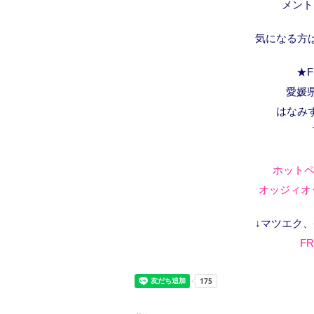
メント
気になる方
★F
愛媛県
はなみ
ホットペ
オッジィオッ
↓マツエク
FR