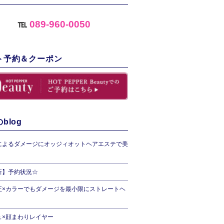
℡
089-960-0050
ト予約＆クーポン
blog
によるダメージにオッジィオットヘアエステで美
新】予約状況☆
正×カラーでもダメージを最小限にストレートヘ
ュ×顔まわりレイヤー