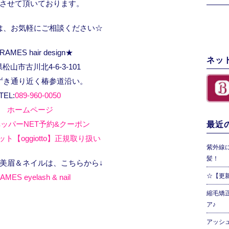
させて頂いております。
は、お気軽にご相談ください☆
RAMES hair design★
ネッ
松山市古川北4-6-3-101
ずき通り近く椿参道沿い。
TEL:
089-960-0050
ホームページ
ッパーNET予約&クーポン
最近の
ト【oggiotto】正規取り扱い
紫外線
髪！
、美眉＆ネイルは、こちらから↓
☆【更
AMES eyelash & nail
縮毛矯
ア♪
アッシ