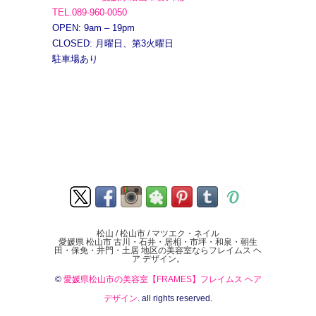
TEL.089-960-0050
OPEN: 9am – 19pm
CLOSED: 月曜日、第3火曜日
駐車場あり
松山 / 松山市 / マツエク・ネイル
愛媛県 松山市 古川・石井・居相・市坪・和泉・朝生
田・保免・井門・土居 地区の美容室ならフレイムス ヘ
ア デザイン。
©
愛媛県松山市の美容室【FRAMES】フレイムス ヘア
デザイン
. all rights reserved.