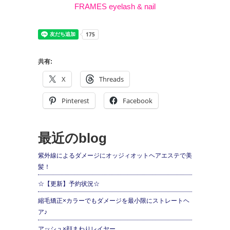
FRAMES eyelash & nail
共有:
X
Threads
Pinterest
Facebook
最近のblog
紫外線によるダメージにオッジィオットヘアエステで美
髪！
☆【更新】予約状況☆
縮毛矯正×カラーでもダメージを最小限にストレートヘ
ア♪
アッシュ×顔まわりレイヤー