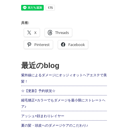
共有:
X
Threads
Pinterest
Facebook
最近のblog
紫外線によるダメージにオッジィオットヘアエステで美
髪！
☆【更新】予約状況☆
縮毛矯正×カラーでもダメージを最小限にストレートヘ
ア♪
アッシュ×顔まわりレイヤー
夏の髪・頭皮へのダメージケアのこだわり♪