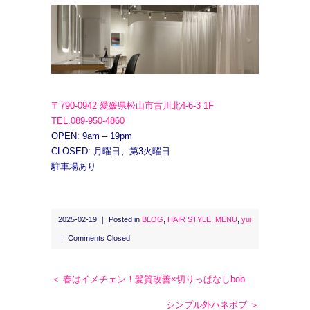
〒790-0942 愛媛県松山市古川北4-6-3 1F
TEL.089-950-4860
OPEN: 9am – 19pm
CLOSED: 月曜日、第3火曜日
駐車場あり
2025-02-19 ｜ Posted in
BLOG
,
HAIR STYLE
,
MENU
,
yui
｜
Comments Closed
＜ 春はイメチェン！髪質改善×切りっぱなしbob
シンプル外ハネボブ ＞