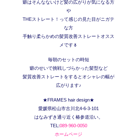
癖はそんなないけど髪の広がりが気になる方
や
THEストレート！って感じの見た目がニガテ
な方
手触り柔らかめの髪質改善ストレートオスス
メです🌷
毎朝のセットの時短
癖のせいで挑戦しづらかった髪型など
髪質改善ストレートをするとオシャレの幅が
広がります♪
★FRAMES hair design★
愛媛県松山市古川北4-6-3-101
はなみずき通り近く椿参道沿い。
TEL:
089-960-0050
ホームページ