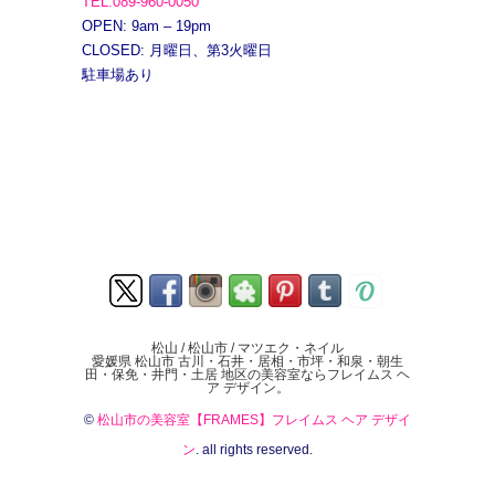
TEL.089-960-0050
OPEN: 9am – 19pm
CLOSED: 月曜日、第3火曜日
駐車場あり
松山 / 松山市 / マツエク・ネイル
愛媛県 松山市 古川・石井・居相・市坪・和泉・朝生
田・保免・井門・土居 地区の美容室ならフレイムス ヘ
ア デザイン。
©
松山市の美容室【FRAMES】フレイムス ヘア デザイ
ン
. all rights reserved.