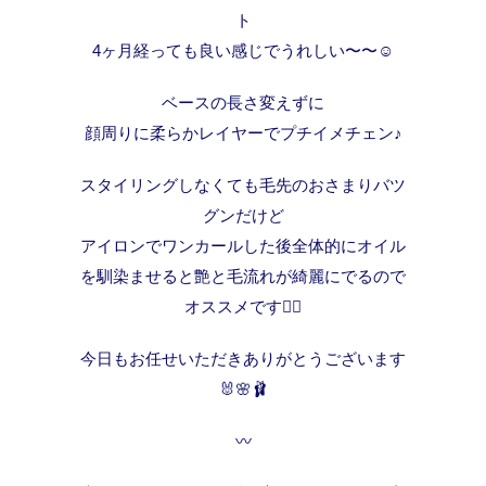
ト
4ヶ月経っても良い感じでうれしい〜〜☺️
ベースの長さ変えずに
顔周りに柔らかレイヤーでプチイメチェン♪
スタイリングしなくても毛先のおさまりバツ
グンだけど
アイロンでワンカールした後全体的にオイル
を馴染ませると艶と毛流れが綺麗にでるので
オススメです❤️‍🔥
今日もお任せいただきありがとうございます
🐰🌸🩰
〰︎