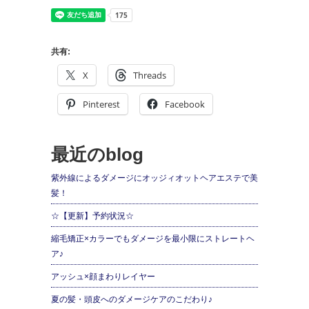
共有:
X
Threads
Pinterest
Facebook
最近のblog
紫外線によるダメージにオッジィオットヘアエステで美
髪！
☆【更新】予約状況☆
縮毛矯正×カラーでもダメージを最小限にストレートヘ
ア♪
アッシュ×顔まわりレイヤー
夏の髪・頭皮へのダメージケアのこだわり♪