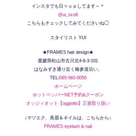
インスタでも日々ｕｐしてます～＊
@ui_nco6
こちらもチェックしてみてくださいね◯
スタイリスト YUI
★FRAMES hair design★
愛媛県松山市古川北4-6-3-101
はなみずき通り近く椿参道沿い。
TEL:
089-960-0050
ホームページ
ホットペッパーNET予約&クーポン
オッジィオット【oggiotto】正規取り扱い
↓マツエク、美眉＆ネイルは、こちらから↓
FRAMES eyelash & nail